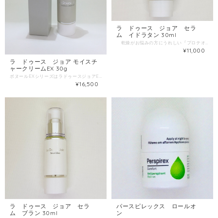
ラ ドゥース ジョア セラ
ム イドラタン 30ml
乾燥がお悩みの方にうれしい『プロテオグリカン』、『ヒアルロン酸』、『コラーゲン』、抗炎症効果の『シコンエキス』を配合した美容液です。
¥11,000
ラ ドゥース ジョア モイスチ
ャークリームEX 30g
ボヌールEXシリーズはラドゥースジョアEXとしてリニューアルします。 厳選した和漢（植物由来）成分にこだわりぬき、有効成分を高配合したエイジングケアクリームです。保湿効果も高く、滑らかで透明感のある肌へと導いていきます。 モイスチャークリームEXの特徴 １．プラセンタエキス高配合 ※プラセンタエキスとは、胎盤から抽出されるエキスで、アミノ酸、ミネラル、糖質、脂質、タンパク質など、生命を維持するための栄養素を豊富に含んでいます◎ 2．グリチルリチン酸ジカリウム 3．Y－オリザノール配合 4.“美白”＆“肌荒れケア”がWで！ １～２プッシュ出し、手で温めながらなじませてください。
¥16,500
ラ ドゥース ジョア セラ
パースピレックス ロールオ
ム ブラン 30ml
ン